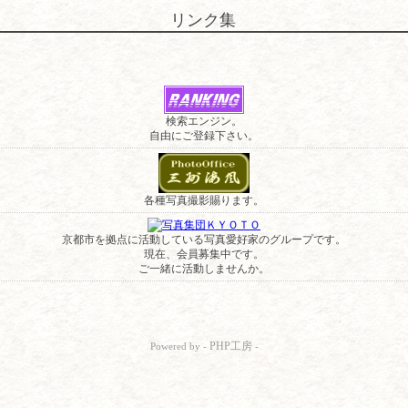
リンク集
検索エンジン。
自由にご登録下さい。
各種写真撮影賜ります。
京都市を拠点に活動している写真愛好家のグループです。
現在、会員募集中です。
ご一緒に活動しませんか。
PHP工房
Powered by -
-